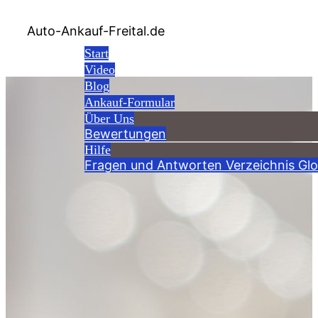
Auto-Ankauf-Freital.de
Start
Video
Blog
Ankauf-Formular
Über Uns
Bewertungen
Hilfe
Fragen und Antworten
Verzeichnis
Glo